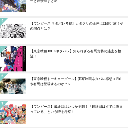
ーと声優陣まとめ
【ワンピース ネタバレ考察】カタクリの正体は口裂け族！そ
の弱点とは？
【東京喰種JACKネタバレ】知られざる有馬貴将の過去を検
証！
【東京喰種トーキョーグール】実写映画ネタバレ感想＜月山
や有馬は登場するのか？＞
【ワンピース】最終回はいつか予想！「最終回はすでに決ま
っている」という噂を考察！