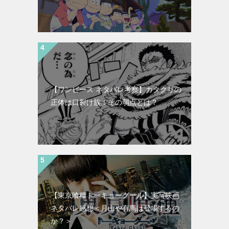
【ワンピース ネタバレ考察】カタクリの
正体は口裂け族！その弱点とは？
【東京喰種トーキョーグール】実写映画
ネタバレ感想＜月山や有馬は登場するの
か？＞